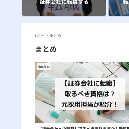
証券会社に転職する
転
HOME
>
まとめ
まとめ
資格詳細
2
【証券会社への転職】取るべき資格を紹介！元採